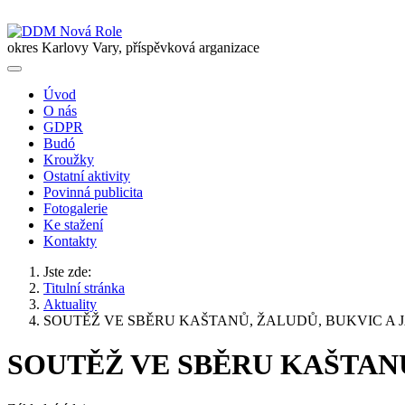
okres Karlovy Vary, příspěvková arganizace
Úvod
O nás
GDPR
Budó
Kroužky
Ostatní aktivity
Povinná publicita
Fotogalerie
Ke stažení
Kontakty
Jste zde:
Titulní stránka
Aktuality
SOUTĚŽ VE SBĚRU KAŠTANŮ, ŽALUDŮ, BUKVIC A
SOUTĚŽ VE SBĚRU KAŠTAN