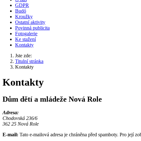
GDPR
Budó
Kroužky
Ostatní aktivity
Povinná publicita
Fotogalerie
Ke stažení
Kontakty
Jste zde:
Titulní stránka
Kontakty
Kontakty
Dům dětí a mládeže Nová Role
Adresa:
Chodovská 236/6
362 25 Nová Role
E-mail:
Tato e-mailová adresa je chráněna před spamboty. Pro její zo