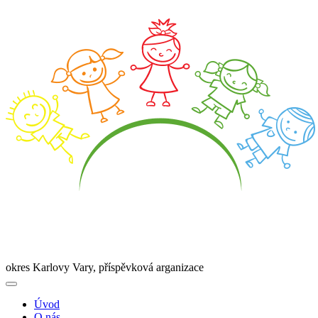
okres Karlovy Vary, příspěvková arganizace
Úvod
O nás