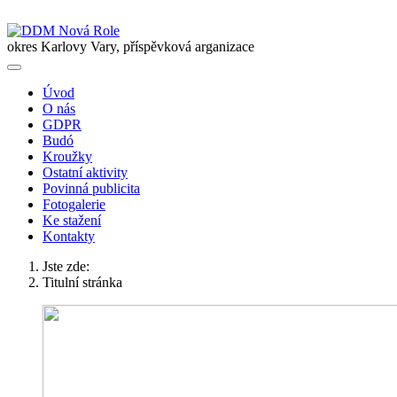
okres Karlovy Vary, příspěvková arganizace
Úvod
O nás
GDPR
Budó
Kroužky
Ostatní aktivity
Povinná publicita
Fotogalerie
Ke stažení
Kontakty
Jste zde:
Titulní stránka