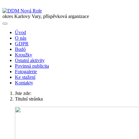
okres Karlovy Vary, příspěvková arganizace
Úvod
O nás
GDPR
Budó
Kroužky
Ostatní aktivity
Povinná publicita
Fotogalerie
Ke stažení
Kontakty
Jste zde:
Titulní stránka