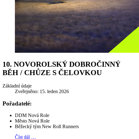
10. NOVOROLSKÝ DOBROČINNÝ
BĚH / CHŮZE S ČELOVKOU
Základní údaje
Zveřejněno: 15. leden 2026
Pořadatelé:
DDM Nová Role
Město Nová Role
Běžecký tým New Roll Runners
Číst dál …