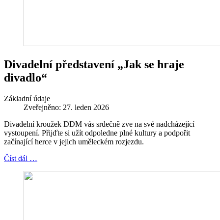
Divadelní představení „Jak se hraje
divadlo“
Základní údaje
Zveřejněno: 27. leden 2026
Divadelní kroužek DDM vás srdečně zve na své nadcházející
vystoupení. Přijďte si užít odpoledne plné kultury a podpořit
začínající herce v jejich uměleckém rozjezdu.
Číst dál …