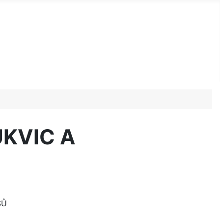
UKVIC A
SŮ