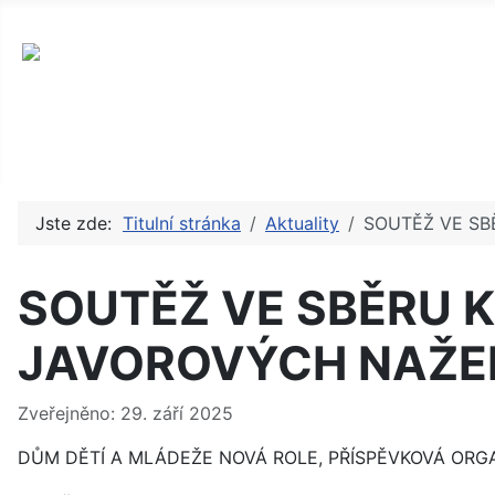
okres Karlovy Vary, příspěvková arganizace
Jste zde:
Titulní stránka
Aktuality
SOUTĚŽ VE SB
SOUTĚŽ VE SBĚRU K
JAVOROVÝCH NAŽE
Základní údaje
Zveřejněno: 29. září 2025
DŮM DĚTÍ A MLÁDEŽE NOVÁ ROLE, PŘÍSPĚVKOVÁ ORG