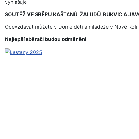
vyhlašuje
SOUTĚŽ VE SBĚRU KAŠTANŮ, ŽALUDŮ, BUKVIC A J
Odevzdávat můžete v Domě dětí a mládeže v Nové Roli ne
Nejlepší sběrači budou odměněni.