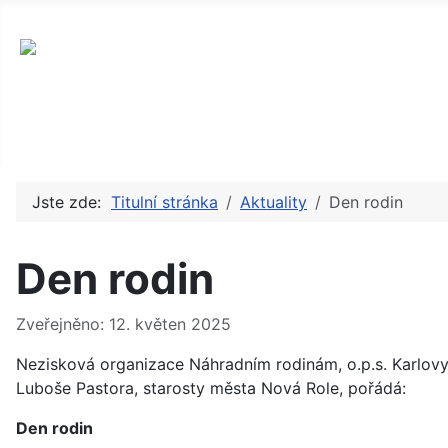
okres Karlovy Vary, příspěvková arganizace
Jste zde:
Titulní stránka
Aktuality
Den rodin
Den rodin
Základní údaje
Zveřejněno: 12. květen 2025
Nezisková organizace Náhradním rodinám, o.p.s. Karlovy
Luboše Pastora, starosty města Nová Role, pořádá:
Den rodin