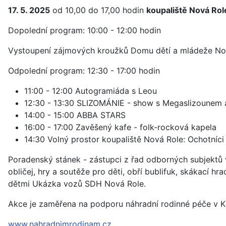
17. 5. 2025
od 10,00 do 17,00 hodin
koupaliště Nová Rol
Dopolední program: 10:00 - 12:00 hodin
Vystoupení zájmových kroužků Domu dětí a mládeže No
Odpolední program: 12:30 - 17:00 hodin
11:00 - 12:00 Autogramiáda s Leou
12:30 - 13:30 SLIZOMÁNIE - show s Megaslizounem 
14:00 - 15:00 ABBA STARS
16:00 - 17:00 Zavěšený kafe - folk-rocková kapela
14:30 Volný prostor koupaliště Nová Role: Ochotníci
Poradenský stánek - zástupci z řad odborných subjektů v
obličej, hry a soutěže pro děti, obří bublifuk, skákací h
dětmi Ukázka vozů SDH Nová Role.
Akce je zaměřena na podporu náhradní rodinné péče v Ka
www.nahradnimrodinam.cz