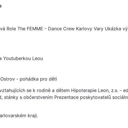
e
vá Role The FEMME - Dance Crew Karlovy Vary Ukázka výc
a Youtuberkou Leou
 Ostrov - pohádka pro děti
ztahujících se k rodině a dětem Hipoterapie Leon, z.s. - e
rad, stánky s občerstvením Prezentace poskytovatelů sociáln
rlovarském kraji.