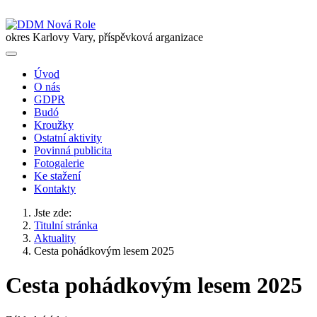
okres Karlovy Vary, příspěvková arganizace
Úvod
O nás
GDPR
Budó
Kroužky
Ostatní aktivity
Povinná publicita
Fotogalerie
Ke stažení
Kontakty
Jste zde:
Titulní stránka
Aktuality
Cesta pohádkovým lesem 2025
Cesta pohádkovým lesem 2025