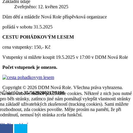
Základní údaje
Zveřejněno: 12. květen 2025
Dům dětí a mládeže Nová Role příspěvková organizace
pořádá v sobotu 31.5.2025
CESTU POHÁDKOVÝM LESEM
cena vstupenky: 150,- Kč
Vstupenky si můžete koupit 19.5.2025 v 17:00 v DDM Nová Role
Počet vstupenek je omezen.
Copyright © 2026 DDM Nová Role. Všechna práva vyhrazena.
Číslo účtu:
35-5629280217/0100
Na naší webové stránce používáme cookies. Některé z nich jsou nutné
pro běh stránky, zatímco jiné nám pomáhají vylepšit vlastnosti stránky
na základě uživatelských zkušeností (tracking cookies). Sami můžete
rozhodnout, zda cookies povolíte. Mějte prosím na paměti, že při
odmítnutí, nemusí být stránka zcela funkční.
Ok
Nesouhlasím
Další informace