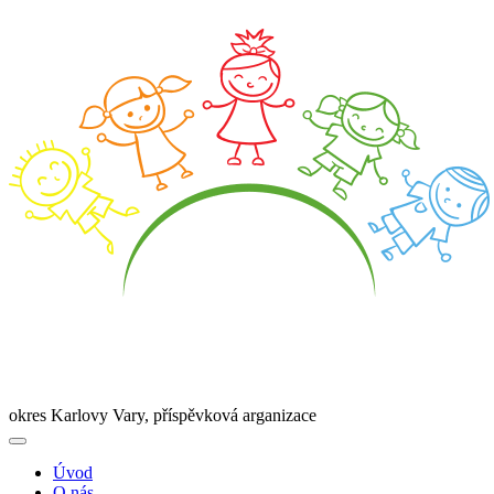
okres Karlovy Vary, příspěvková arganizace
Úvod
O nás