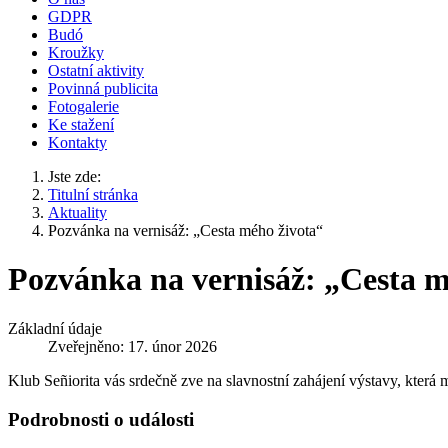
GDPR
Budó
Kroužky
Ostatní aktivity
Povinná publicita
Fotogalerie
Ke stažení
Kontakty
Jste zde:
Titulní stránka
Aktuality
Pozvánka na vernisáž: „Cesta mého života“
Pozvánka na vernisáž: „Cesta m
Základní údaje
Zveřejněno: 17. únor 2026
Klub Señiorita vás srdečně zve na slavnostní zahájení výstavy, která 
Podrobnosti o události