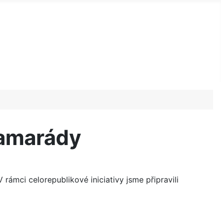
kamarády
ámci celorepublikové iniciativy jsme připravili