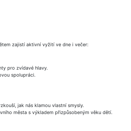
m zajistí aktivní vyžití ve dne i večer:
ty pro zvídavé hlavy.
vou spolupráci.
yzkouší, jak nás klamou vlastní smysly.
avního města s výkladem přizpůsobeným věku dětí.