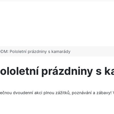
M: Pololetní prázdniny s kamarády
loletní prázdniny s 
čnou dvoudenní akci plnou zážitků, poznávání a zábavy! V r