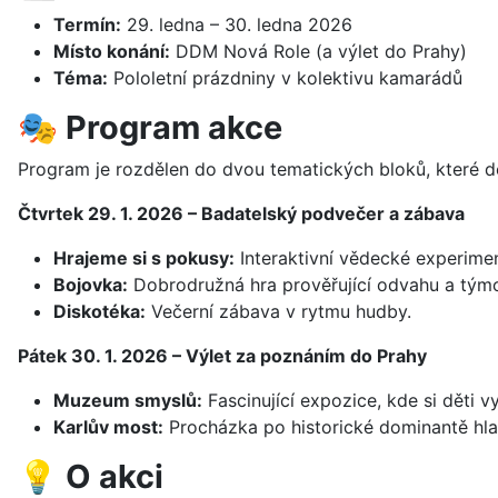
Termín:
29. ledna – 30. ledna 2026
Místo konání:
DDM Nová Role (a výlet do Prahy)
Téma:
Pololetní prázdniny v kolektivu kamarádů
🎭 Program akce
Program je rozdělen do dvou tematických bloků, které děte
Čtvrtek 29. 1. 2026 – Badatelský podvečer a zábava
Hrajeme si s pokusy:
Interaktivní vědecké experimen
Bojovka:
Dobrodružná hra prověřující odvahu a týmo
Diskotéka:
Večerní zábava v rytmu hudby.
Pátek 30. 1. 2026 – Výlet za poznáním do Prahy
Muzeum smyslů:
Fascinující expozice, kde si děti v
Karlův most:
Procházka po historické dominantě hl
💡 O akci