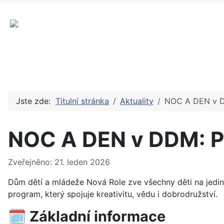
okres Karlovy Vary, příspěvková arganizace
Jste zde:
Titulní stránka
Aktuality
NOC A DEN v DD
NOC A DEN v DDM: Po
Základní údaje
Zveřejněno: 21. leden 2026
Dům dětí a mládeže Nová Role zve všechny děti na jedine
program, který spojuje kreativitu, vědu i dobrodružství.
🗓️ Základní informace